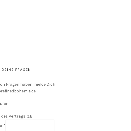
DEINE FRAGEN
och Fragen haben, melde Dich
o@refinedbohemia.de
ufen:
 des Vertrags, z.B.
er
*