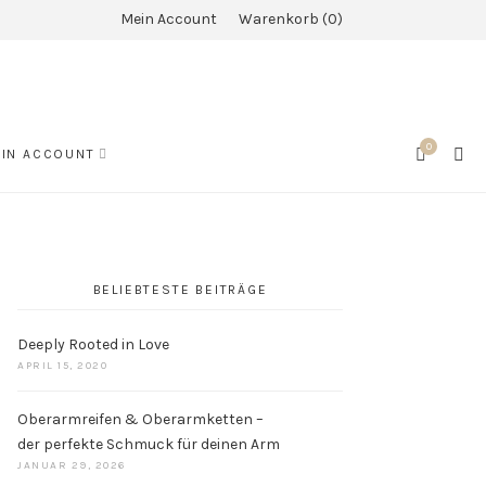
Mein Account
Warenkorb
0
0
SEA
IN ACCOUNT
CART
BELIEBTESTE BEITRÄGE
Deeply Rooted in Love
APRIL 15, 2020
Oberarmreifen & Oberarmketten –
der perfekte Schmuck für deinen Arm
JANUAR 29, 2026