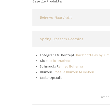
Gezeigte Produkte:
Believer Haardraht
Spring Blossom Haarpins
Fotografie & Konzept:
Barefoottales by Kim
Kleid:
Jolie Bruchsal
Schmuck: R
efined Bohemia
Blumen:
Rosalie Blumen München
Make-Up: Julia
BY
SC