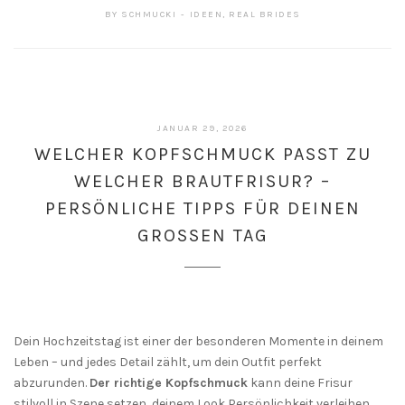
BY
SCHMUCKI
IDEEN
,
REAL BRIDES
JANUAR 29, 2026
WELCHER KOPFSCHMUCK PASST ZU
WELCHER BRAUTFRISUR? –
PERSÖNLICHE TIPPS FÜR DEINEN
GROSSEN TAG
Dein Hochzeitstag ist einer der besonderen Momente in deinem
Leben – und jedes Detail zählt, um dein Outfit perfekt
abzurunden.
Der richtige Kopfschmuck
kann deine Frisur
stilvoll in Szene setzen, deinem Look Persönlichkeit verleihen