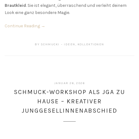
Brautkleid
. Sie ist elegant, überraschend und verleiht deinem
Look eine ganz besondere Magie.
Continue Reading →
BY
SCHMUCKI
IDEEN
,
KOLLEKTIONEN
JANUAR
JANUAR 26, 2026
29,
SCHMUCK-WORKSHOP ALS JGA ZU
2026
HAUSE – KREATIVER
JUNGGESELLINNENABSCHIED