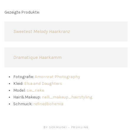
Gezeigte Produkte:
Sweetest Melody Haarkranz
Dramatique Haarkamm
Fotografie:
Amornrat Photography
Kleid:
Elsa and Daughters
Model:
sie_rieke
Hair&Makeup:
nelli_makeup_hairstyling
Schmuck:
refinedbohemia
BY
SCHMUCKI
FRÜHLING