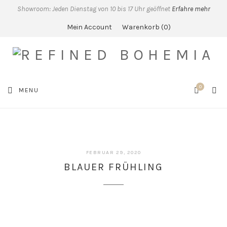
Showroom: Jeden Dienstag von 10 bis 17 Uhr geöffnet
Erfahre mehr
Mein Account
Warenkorb
0
0
SEA
MENU
CART
FEBRUAR
FEBRUAR 29, 2020
29,
BLAUER FRÜHLING
2020