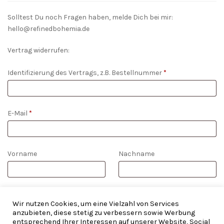
Solltest Du noch Fragen haben, melde Dich bei mir:
hello@refinedbohemia.de
Vertrag widerrufen:
Identifizierung des Vertrags, z.B. Bestellnummer
*
E-Mail
*
E-
Vorname
Nachname
Mail
(wiederholen)
*
WIDERRUF BESTÄTIGEN
Wir nutzen Cookies, um eine Vielzahl von Services
anzubieten, diese stetig zu verbessern sowie Werbung
entsprechend Ihrer Interessen auf unserer Website, Social