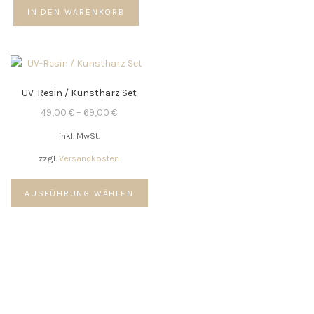
gewählt
IN DEN WARENKORB
werden
UV-Resin / Kunstharz Set
49,00
€
–
69,00
€
inkl. MwSt.
zzgl.
Versandkosten
Dieses
AUSFÜHRUNG WÄHLEN
Produkt
weist
mehrere
Varianten
auf.
Die
Optionen
können