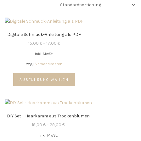
Digitale Schmuck-Anleitung als PDF
15,00
€
–
17,00
€
inkl. MwSt.
zzgl.
Versandkosten
Dieses
AUSFÜHRUNG WÄHLEN
Produkt
weist
mehrere
Varianten
auf.
DIY Set – Haarkamm aus Trockenblumen
Die
Optionen
19,00
€
–
29,00
€
können
inkl. MwSt.
auf