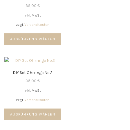
Optionen
39,00
€
können
inkl. MwSt.
auf
der
zzgl.
Versandkosten
Produktseite
Dieses
gewählt
AUSFÜHRUNG WÄHLEN
Produkt
werden
weist
mehrere
Varianten
auf.
DIY Set Ohrringe No.2
Die
Optionen
35,00
€
können
inkl. MwSt.
auf
der
zzgl.
Versandkosten
Produktseite
Dieses
gewählt
AUSFÜHRUNG WÄHLEN
Produkt
werden
weist
mehrere