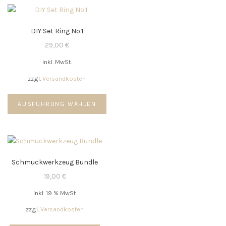
Varianten
auf.
DIY Set Ring No.1
Die
Optionen
29,00
€
können
inkl. MwSt.
auf
der
zzgl.
Versandkosten
Produktseite
Dieses
gewählt
AUSFÜHRUNG WÄHLEN
Produkt
werden
weist
mehrere
Varianten
auf.
Schmuckwerkzeug Bundle
Die
Optionen
19,00
€
können
inkl. 19 % MwSt.
auf
der
zzgl.
Versandkosten
Produktseite