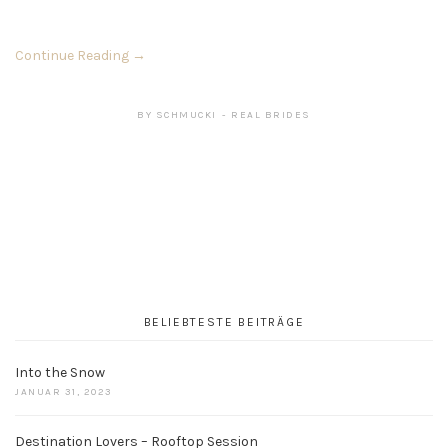
Continue Reading →
BY
SCHMUCKI
REAL BRIDES
BELIEBTESTE BEITRÄGE
Into the Snow
JANUAR 31, 2023
Destination Lovers – Rooftop Session