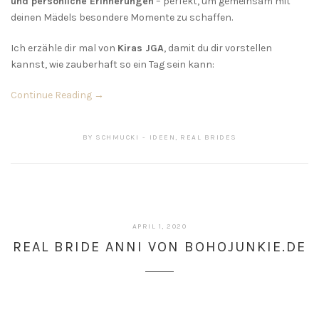
und persönliche Erinnerungen
– perfekt, um gemeinsam mit
deinen Mädels besondere Momente zu schaffen.
Ich erzähle dir mal von
Kiras JGA
, damit du dir vorstellen
kannst, wie zauberhaft so ein Tag sein kann:
Continue Reading →
BY
SCHMUCKI
IDEEN
,
REAL BRIDES
APRIL 1, 2020
REAL BRIDE ANNI VON BOHOJUNKIE.DE