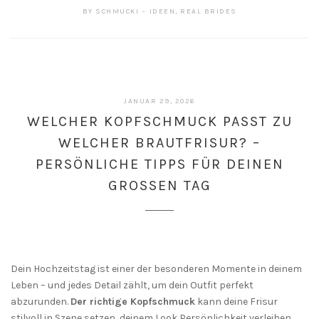
BY
SCHMUCKI
IDEEN
,
REAL BRIDES
JANUAR 29, 2026
WELCHER KOPFSCHMUCK PASST ZU
WELCHER BRAUTFRISUR? –
PERSÖNLICHE TIPPS FÜR DEINEN
GROSSEN TAG
Dein Hochzeitstag ist einer der besonderen Momente in deinem
Leben – und jedes Detail zählt, um dein Outfit perfekt
abzurunden.
Der richtige Kopfschmuck
kann deine Frisur
stilvoll in Szene setzen, deinem Look Persönlichkeit verleihen