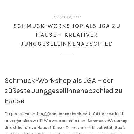
JANUAR
JANUAR 26, 2026
29,
SCHMUCK-WORKSHOP ALS JGA ZU
2026
HAUSE – KREATIVER
JUNGGESELLINNENABSCHIED
Schmuck-Workshop als JGA – der
süßeste Junggesellinnenabschied zu
Hause
Du planst einen
Junggesellinnenabschied (JGA)
, der wirklich
unvergesslich wird? Wie wäre es mit einem
Schmuck-Workshop
direkt bei dir zu Hause
? Dieser Trend vereint
Kreativität, Spaß