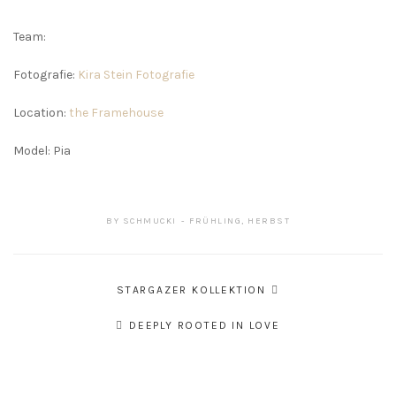
Team:
Fotografie:
Kira Stein Fotografie
Location:
the Framehouse
Model: Pia
BY
SCHMUCKI
FRÜHLING
,
HERBST
Beitragsnavigation
STARGAZER KOLLEKTION
DEEPLY ROOTED IN LOVE