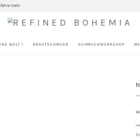
rfahre mehr
INE WELT
BRAUTSCHMUCK
SCHMUCKWORKSHOP
ME
N
1
in
D