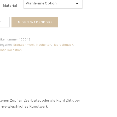
Material
dine
IN DEN WARENKORB
arpin
t
enge
tikelnummer:
100046
tegorien:
Brautschmuck
,
Neuheiten
,
Haarschmuck
,
tisan Kollektion
htenen Zopf eingearbeitet oder als Highlight über
unvergleichliches Kunstwerk.