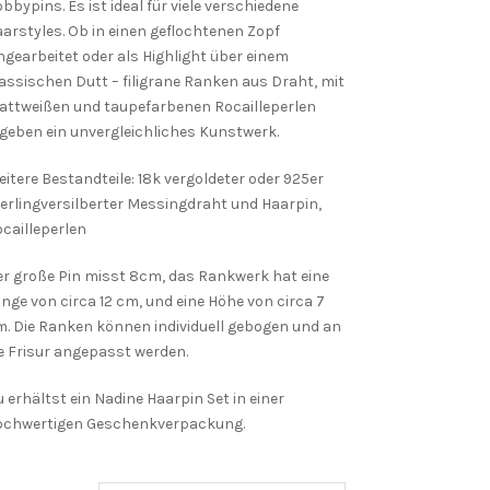
bbypins. Es ist ideal für viele verschiedene
arstyles. Ob in einen geflochtenen Zopf
ngearbeitet oder als Highlight über einem
assischen Dutt – filigrane Ranken aus Draht, mit
attweißen und taupefarbenen Rocailleperlen
geben ein unvergleichliches Kunstwerk.
itere Bestandteile: 18k vergoldeter oder 925er
erlingversilberter Messingdraht und Haarpin,
cailleperlen
r große Pin misst 8cm, das Rankwerk hat eine
nge von circa 12 cm, und eine Höhe von circa 7
. Die Ranken können individuell gebogen und an
e Frisur angepasst werden.
 erhältst ein Nadine Haarpin Set in einer
ochwertigen Geschenkverpackung.