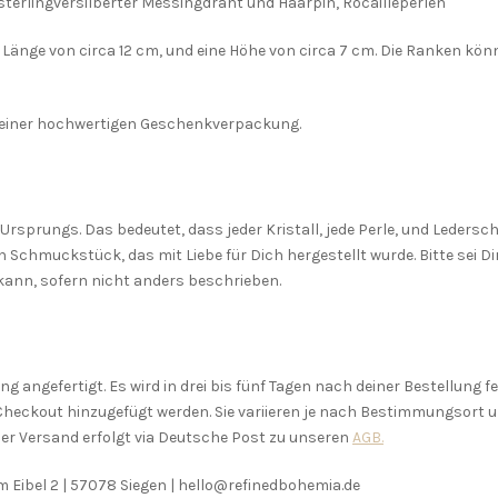
 sterlingversilberter Messingdraht und Haarpin, Rocailleperlen
Länge von circa 12 cm, und eine Höhe von circa 7 cm. Die Ranken könn
in einer hochwertigen Geschenkverpackung.
rsprungs. Das bedeutet, dass jeder Kristall, jede Perle, und Lederschn
n Schmuckstück, das mit Liebe für Dich hergestellt wurde. Bitte sei
ann, sofern nicht anders beschrieben.
 angefertigt. Es wird in drei bis fünf Tagen nach deiner Bestellung f
Checkout hinzugefügt werden. Sie variieren je nach Bestimmungsort u
er Versand erfolgt via Deutsche Post zu unseren
AGB.
Am Eibel 2 | 57078 Siegen | hello@refinedbohemia.de