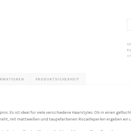
Na
Ha
Se
M
Ar
Ka
Ar
ORMATIONEN
PRODUKTSICHERHEIT
ns. Es ist ideal für viele verschiedene Haarstyles. Ob in einen gefloc
Draht, mit mattweißen und taupefarbenen Rocailleperlen ergeben ein 