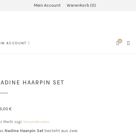
Mein Account
Warenkorb
0
0
SEA
IN ACCOUNT
CART
ADINE HAARPIN SET
49,00
€
kl. MwSt.
zzgl.
Versandkosten
as
Nadine Haarpin Set
besteht aus zwei