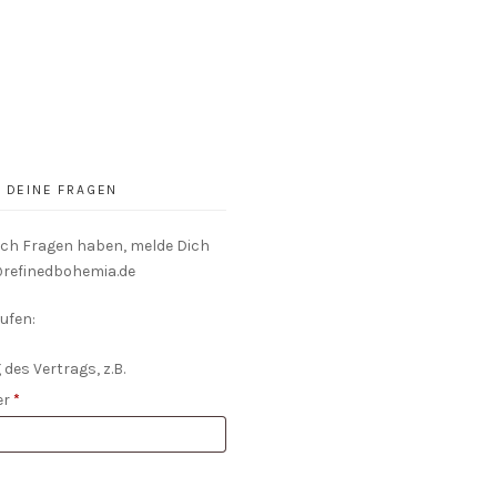
DEINE FRAGEN
och Fragen haben, melde Dich
o@refinedbohemia.de
ufen:
 des Vertrags, z.B.
er
*