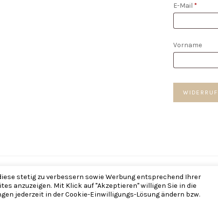
E-Mail
*
E-
Vorname
Mail
(wiederholen)
WIDERRUF
 Refined Bohemia — Made with ♡ im
The Framehouse
— Brautschmuck,
 diese stetig zu verbessern sowie Werbung entsprechend Ihrer
s anzuzeigen. Mit Klick auf "Akzeptieren" willigen Sie in die
gen jederzeit in der Cookie-Einwilligungs-Lösung ändern bzw.
VERTRAG WIDERRUFEN