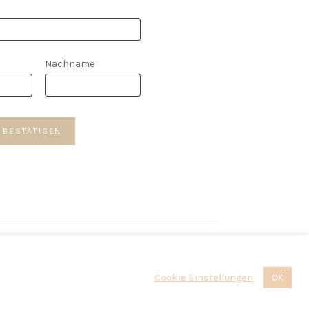
Nachname
*
 BESTÄTIGEN
 Everyday und Boho
Cookie Einstellungen
OK