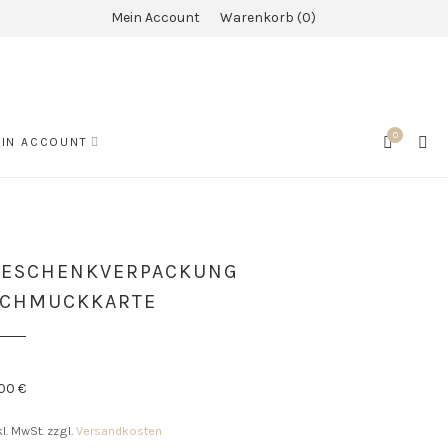
Mein Account
Warenkorb
0
0
SEA
IN ACCOUNT
CART
GESCHENKVERPACKUNG
SCHMUCKKARTE
,00
€
kl. MwSt.
zzgl.
Versandkosten