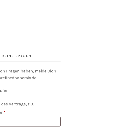
DEINE FRAGEN
och Fragen haben, melde Dich
o@refinedbohemia.de
ufen:
 des Vertrags, z.B.
er
*