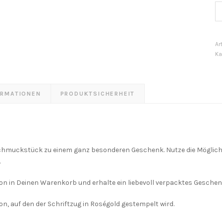
G
S
M
Ar
Ka
ORMATIONEN
PRODUKTSICHERHEIT
chmuckstück zu einem ganz besonderen Geschenk. Nutze die Möglich
.
on in Deinen Warenkorb und erhalte ein liebevoll verpacktes Geschen
, auf den der Schriftzug in Roségold gestempelt wird.