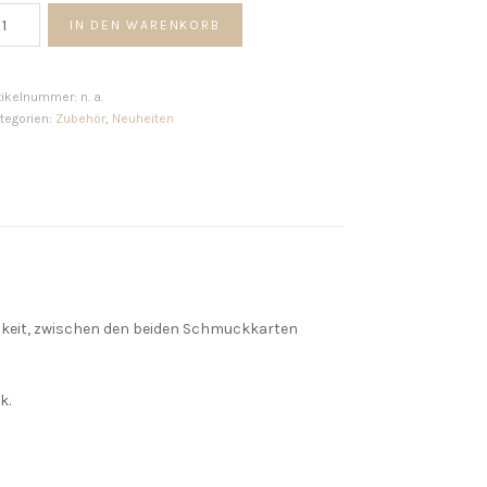
eschenkverpackung
IN DEN WARENKORB
chmuckkarte
enge
tikelnummer:
n. a.
tegorien:
Zubehör
,
Neuheiten
keit, zwischen den beiden Schmuckkarten
k.