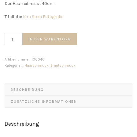
Der Haarreif misst 40cm.
Titelfoto:
Kira Stein Fotografie
In
IN DEN WARENKORB
Full
Bloom
Haarreif
Artikelnummer:
100040
Menge
Kategorien:
Haarschmuck
,
Brautschmuck
BESCHREIBUNG
ZUSÄTZLICHE INFORMATIONEN
Beschreibung