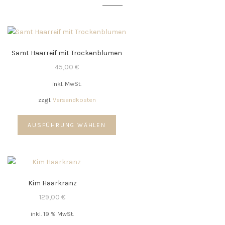
Samt Haarreif mit Trockenblumen
45,00
€
inkl. MwSt.
zzgl.
Versandkosten
Dieses
AUSFÜHRUNG WÄHLEN
Produkt
weist
mehrere
Varianten
auf.
Kim Haarkranz
Die
Optionen
129,00
€
können
inkl. 19 % MwSt.
auf