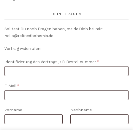
DEINE FRAGEN
Solltest Du noch Fragen haben, melde Dich bei mir:
hello@refinedbohemia.de
Vertrag widerrufen:
Identifizierung des Vertrags, z.B. Bestellnummer
*
E-Mail
*
E-
Vorname
Nachname
Mail
(wiederholen)
*