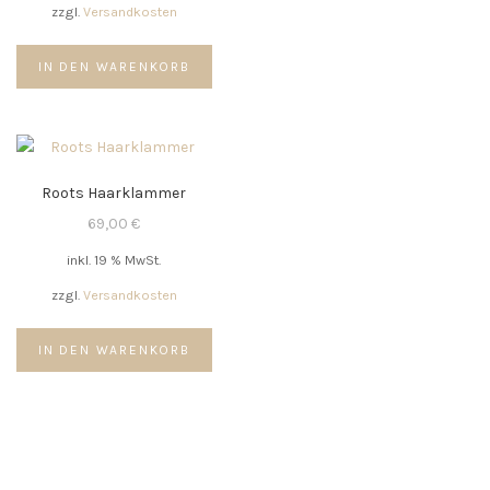
der
zzgl.
Versandkosten
Produktseite
gewählt
IN DEN WARENKORB
werden
Roots Haarklammer
69,00
€
inkl. 19 % MwSt.
zzgl.
Versandkosten
IN DEN WARENKORB