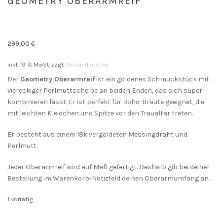
GEOMETRY OBERARMREIF
299,00
€
inkl. 19 % MwSt.
zzgl.
Versandkosten
Der
Geometry Oberarmreif
ist ein goldenes Schmuckstück mit
viereckiger Perlmuttscheibe an beiden Enden, das sich super
kombinieren lässt. Er ist perfekt für Boho-Bräute geeignet, die
mit leichten Kleidchen und Spitze vor den Traualtar treten.
Er besteht aus einem 18k vergoldeten Messingdraht und
Perlmutt.
Jeder Oberarmreif wird auf Maß gefertigt. Deshalb gib bei deiner
Bestellung im Warenkorb-Notizfeld deinen Oberarmumfang an.
1 vorrätig