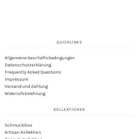
auf.
Die
Optionen
können
auf
der
QUICKLINKS
Produktseite
gewählt
Allgemeine Geschäftsbedingungen
werden
Datenschutzerklärung
Frequently Asked Questions
Impressum
Versand und Zahlung
Widerrufsbelehrung
KOLLEKTIONEN
Schmuckibox
Artisan Kollektion