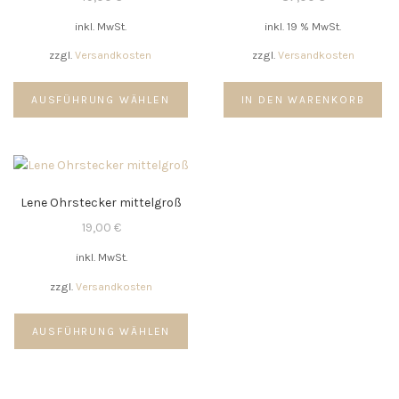
inkl. MwSt.
inkl. 19 % MwSt.
zzgl.
Versandkosten
zzgl.
Versandkosten
Dieses
AUSFÜHRUNG WÄHLEN
Produkt
IN DEN WARENKORB
weist
mehrere
Varianten
auf.
Lene Ohrstecker mittelgroß
Die
Optionen
19,00
€
können
inkl. MwSt.
auf
der
zzgl.
Versandkosten
Produktseite
Dieses
gewählt
AUSFÜHRUNG WÄHLEN
Produkt
werden
weist
mehrere
Varianten