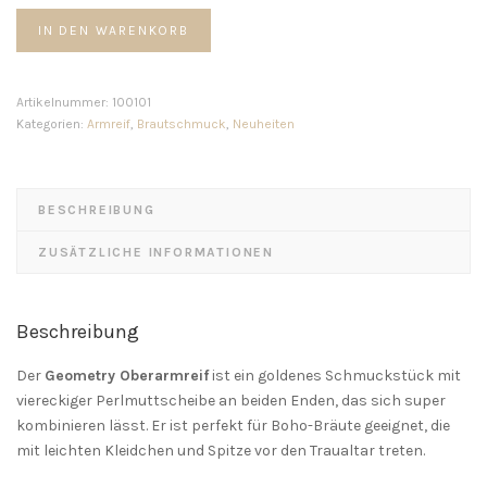
Geometry
IN DEN WARENKORB
Oberarmreif
Menge
Artikelnummer:
100101
Kategorien:
Armreif
,
Brautschmuck
,
Neuheiten
BESCHREIBUNG
ZUSÄTZLICHE INFORMATIONEN
Beschreibung
Der
Geometry Oberarmreif
ist ein goldenes Schmuckstück mit
viereckiger Perlmuttscheibe an beiden Enden, das sich super
kombinieren lässt. Er ist perfekt für Boho-Bräute geeignet, die
mit leichten Kleidchen und Spitze vor den Traualtar treten.