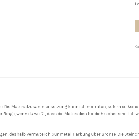
1 
Vi
Ri
a
G
Ka
/
B
M
. Die Materialzusammensetzung kann ich nur raten, sofern es keine 
er Ringe, wenn du weißt, dass die Materialien für dich sicher sind. I
en, deshalb vermute ich Gunmetal-Färbung über Bronze. Die Steinche