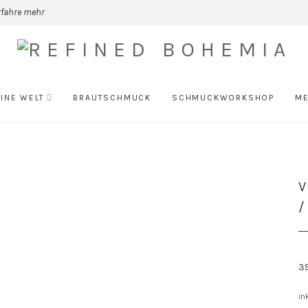
rfahre mehr
INE WELT
BRAUTSCHMUCK
SCHMUCKWORKSHOP
ME
V
/
3
in