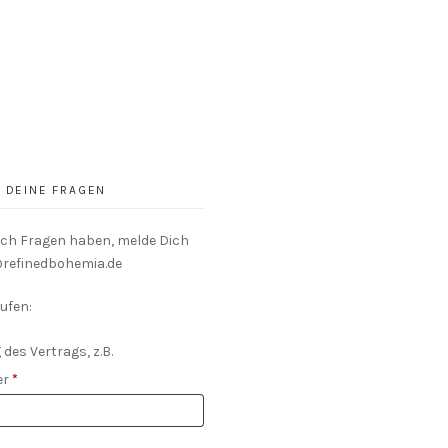
DEINE FRAGEN
och Fragen haben, melde Dich
o@refinedbohemia.de
ufen:
 des Vertrags, z.B.
er
*