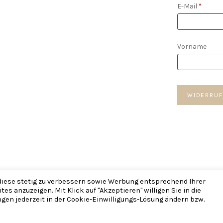
E-Mail
*
E-
Vorname
Mail
(wiederholen)
WIDERRUF
 Refined Bohemia — Made with ♡ im
The Framehouse
— Brautschmuck,
 diese stetig zu verbessern sowie Werbung entsprechend Ihrer
s anzuzeigen. Mit Klick auf "Akzeptieren" willigen Sie in die
gen jederzeit in der Cookie-Einwilligungs-Lösung ändern bzw.
VERTRAG WIDERRUFEN