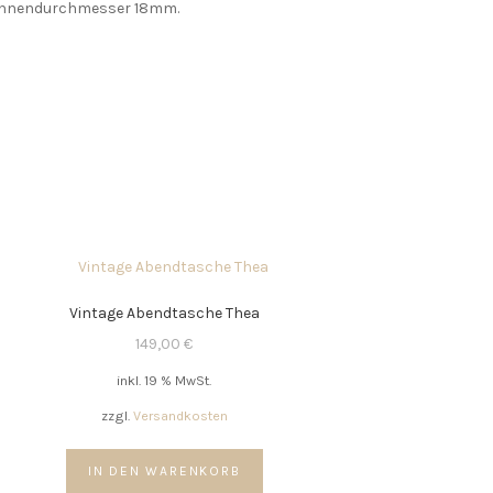
r. Innendurchmesser 18mm.
Vintage Abendtasche Thea
149,00
€
inkl. 19 % MwSt.
zzgl.
Versandkosten
IN DEN WARENKORB