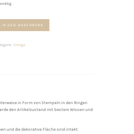
vorrätig
ntage
IN DEN WARENKORB
ng
us
unmetal
tegorie:
Vintage
ronze
enge
Verweise in Form von Stempeln in den Ringen
ch werde den Artikelzustand mit bestem Wissen und
n und die dekorative Fläche sind intakt.