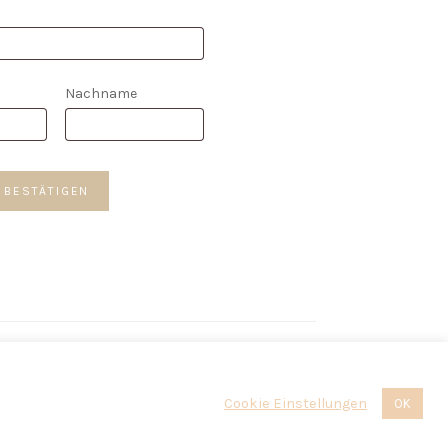
Nachname
*
 BESTÄTIGEN
 Everyday und Boho
Cookie Einstellungen
OK