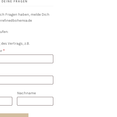
DEINE FRAGEN
och Fragen haben, melde Dich
o@refinedbohemia.de
ufen:
 des Vertrags, z.B.
er
*
Nachname
*