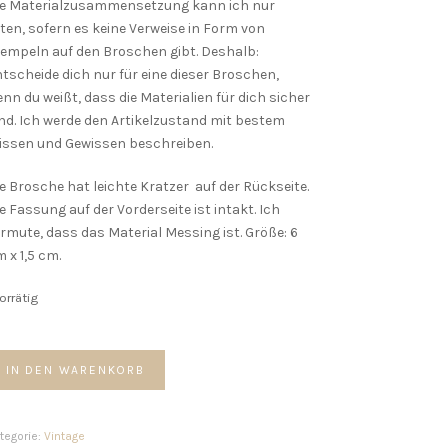
ie Materialzusammensetzung kann ich nur
ten, sofern es keine Verweise in Form von
empeln auf den Broschen gibt. Deshalb:
tscheide dich nur für eine dieser Broschen,
nn du weißt, dass die Materialien für dich sicher
nd. Ich werde den Artikelzustand mit bestem
issen und Gewissen beschreiben.
e Brosche hat leichte Kratzer auf der Rückseite.
e Fassung auf der Vorderseite ist intakt. Ich
rmute, dass das Material Messing ist. Größe: 6
 x 1,5 cm.
vorrätig
ntage
IN DEN WARENKORB
rosche
enge
tegorie:
Vintage