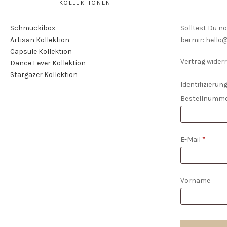
KOLLEKTIONEN
Schmuckibox
Solltest Du n
Artisan Kollektion
bei mir: hell
Capsule Kollektion
Vertrag widerr
Dance Fever Kollektion
Stargazer Kollektion
Identifizierung
Bestellnumm
E-Mail
*
E-
Vorname
Mail
(wiederholen)