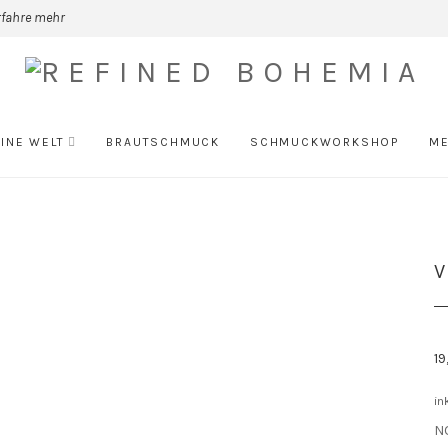
rfahre mehr
INE WELT
BRAUTSCHMUCK
SCHMUCKWORKSHOP
ME
V
1
in
NO