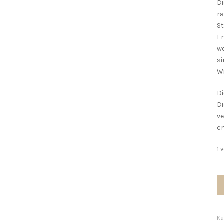
D
ra
St
En
we
si
W
Di
Di
ve
cm
1 
Vi
B
13
M
Ka