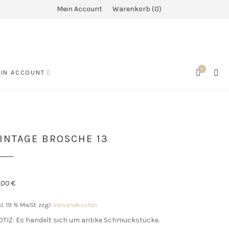
Mein Account
Warenkorb
0
0
SEA
IN ACCOUNT
CART
INTAGE BROSCHE 13
9,00
€
kl. 19 % MwSt.
zzgl.
Versandkosten
TIZ: Es handelt sich um antike Schmuckstücke.