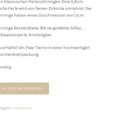
n klassischen Perlenohrringen. Eine 0,9cm
oße Perle wird von feinen Zirkonia umrahmt. Die
rringe haben einen Durchmesser von 1,1cm.
nstige Bestandteile: 18k vergoldetes Silber,
ßwasserperle, Kristallglas
 erhältst ein Paar Tierno in einer hochwertigen
eschenkverpackung.
vorrätig
erno
IN DEN WARENKORB
rstecker
enge
tegorie:
Ohrstecker