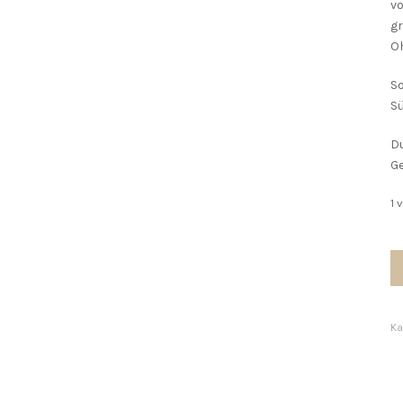
vo
gr
Oh
So
Sü
Du
G
1 
Ti
Oh
M
Ka