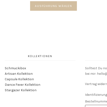
Dieses
AUSFÜHRUNG WÄHLEN
Produkt
weist
mehrere
Varianten
auf.
Die
Optionen
können
auf
der
KOLLEKTIONEN
Produktseite
gewählt
Schmuckibox
Solltest Du n
werden
Artisan Kollektion
bei mir: hell
Capsule Kollektion
Vertrag widerr
Dance Fever Kollektion
Stargazer Kollektion
Identifizierung
Bestellnumm