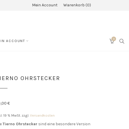
Mein Account
Warenkorb
0
0
SEA
IN ACCOUNT
CART
IERNO OHRSTECKER
9,00
€
kl. 19 % MwSt.
zzgl.
Versandkosten
ie
Tierno Ohrstecker
sind eine besondere Version