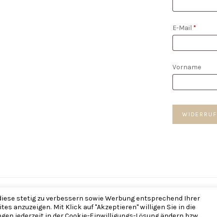
E-Mail
*
E-
Vorname
Mail
(wiederholen)
WIDERRUF
 Refined Bohemia — Made with ♡ im
The Framehouse
— Brautschmuck,
 diese stetig zu verbessern sowie Werbung entsprechend Ihrer
s anzuzeigen. Mit Klick auf "Akzeptieren" willigen Sie in die
gen jederzeit in der Cookie-Einwilligungs-Lösung ändern bzw.