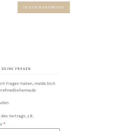
IN DEN WARENKORB
DEINE FRAGEN
och Fragen haben, melde Dich
o@refinedbohemia.de
ufen:
 des Vertrags, z.B.
er
*