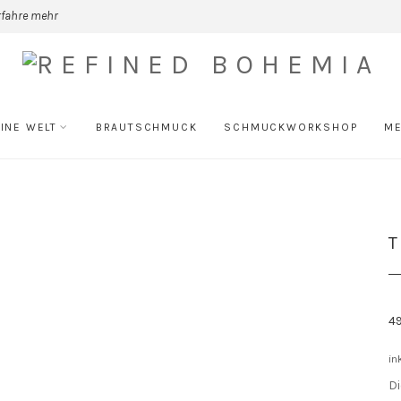
rfahre mehr
INE WELT
BRAUTSCHMUCK
SCHMUCKWORKSHOP
ME
T
4
in
D