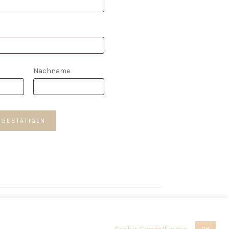
Nachname
*
 BESTÄTIGEN
 Everyday und Boho