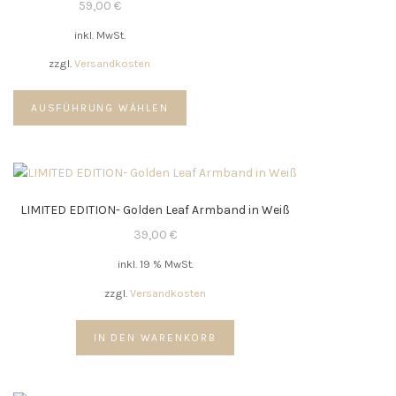
59,00
€
inkl. MwSt.
zzgl.
Versandkosten
Dieses
AUSFÜHRUNG WÄHLEN
Produkt
weist
mehrere
Varianten
auf.
LIMITED EDITION- Golden Leaf Armband in Weiß
Die
Optionen
39,00
€
können
inkl. 19 % MwSt.
auf
der
zzgl.
Versandkosten
Produktseite
gewählt
IN DEN WARENKORB
werden