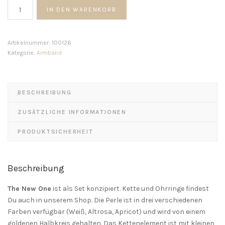
The
IN DEN WARENKORB
New
One
Armband
Artikelnummer:
100126
Menge
Kategorie:
Armband
BESCHREIBUNG
ZUSÄTZLICHE INFORMATIONEN
PRODUKTSICHERHEIT
Beschreibung
The New One
ist als Set konzipiert. Kette und Ohrringe findest
Du auch in unserem Shop. Die Perle ist in drei verschiedenen
Farben verfügbar (Weiß, Altrosa, Apricot) und wird von einem
goldenen Halbkreis gehalten. Das Kettenelement ist mit kleinen