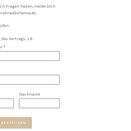
och Fragen haben, melde Dich
o@refinedbohemia.de
ufen:
 des Vertrags, z.B.
er
*
Nachname
*
 BESTÄTIGEN