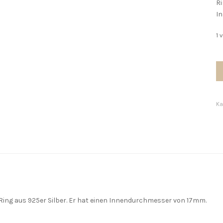
Ri
I
1 
St
of
Pe
M
Ka
r Ring aus 925er Silber. Er hat einen Innendurchmesser von 17mm.