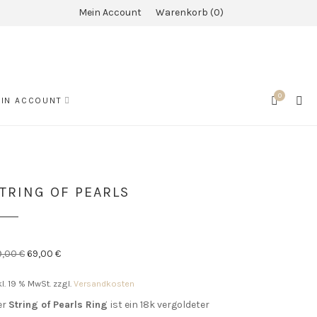
Mein Account
Warenkorb
0
0
SEA
IN ACCOUNT
CART
TRING OF PEARLS
Ursprünglicher
Aktueller
9,00
€
69,00
€
Preis
Preis
kl. 19 % MwSt.
zzgl.
Versandkosten
war:
ist:
89,00 €
69,00 €.
er
String of Pearls Ring
ist ein 18k vergoldeter