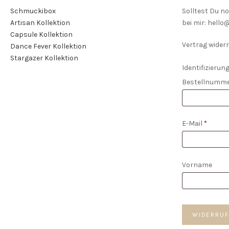
gewählt
Schmuckibox
Solltest Du n
werden
Artisan Kollektion
bei mir: hell
Capsule Kollektion
Vertrag widerr
Dance Fever Kollektion
Stargazer Kollektion
Identifizierung
Bestellnumm
E-Mail
*
E-
Vorname
Mail
(wiederholen)
WIDERRUF