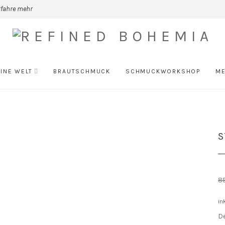
rfahre mehr
INE WELT
BRAUTSCHMUCK
SCHMUCKWORKSHOP
ME
S
8
in
D