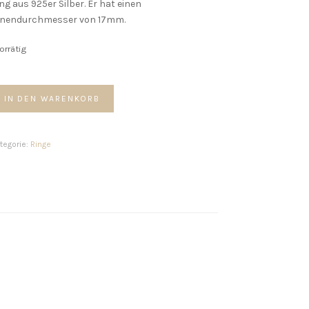
ng aus 925er Silber. Er hat einen
nnendurchmesser von 17mm.
vorrätig
ring
IN DEN WARENKORB
arls
enge
tegorie:
Ringe