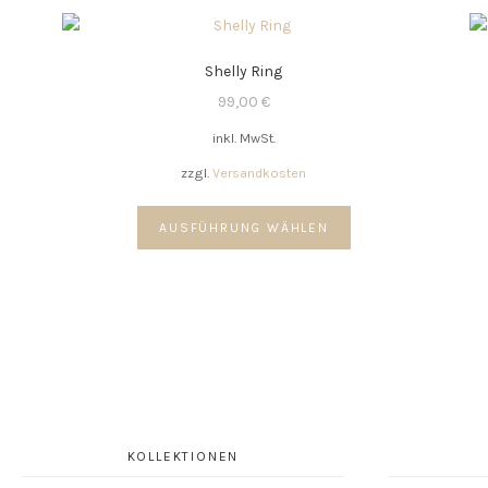
Shelly Ring
99,00
€
inkl. MwSt.
zzgl.
Versandkosten
Dieses
AUSFÜHRUNG WÄHLEN
Produkt
weist
mehrere
Varianten
auf.
Die
Optionen
können
auf
der
KOLLEKTIONEN
Produktseite