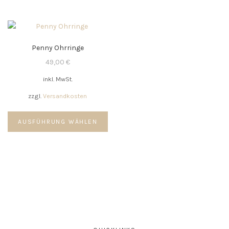
Penny Ohrringe
49,00
€
inkl. MwSt.
zzgl.
Versandkosten
Dieses
AUSFÜHRUNG WÄHLEN
Produkt
weist
mehrere
Varianten
auf.
Die
Optionen
können
auf
der