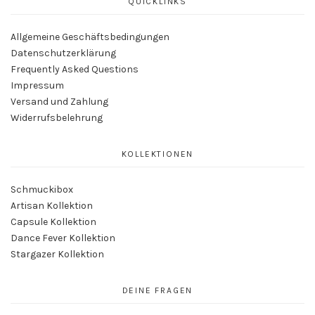
QUICKLINKS
Produktseite
gewählt
Allgemeine Geschäftsbedingungen
werden
Datenschutzerklärung
Frequently Asked Questions
Impressum
Versand und Zahlung
Widerrufsbelehrung
KOLLEKTIONEN
Schmuckibox
Artisan Kollektion
Capsule Kollektion
Dance Fever Kollektion
Stargazer Kollektion
DEINE FRAGEN