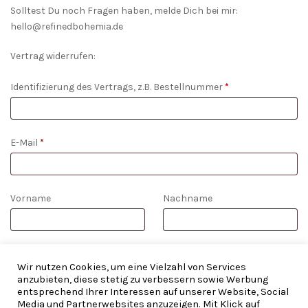
Solltest Du noch Fragen haben, melde Dich bei mir:
hello@refinedbohemia.de
Vertrag widerrufen:
Identifizierung des Vertrags, z.B. Bestellnummer
*
E-Mail
*
E-
Vorname
Nachname
Mail
(wiederholen)
*
WIDERRUF BESTÄTIGEN
Wir nutzen Cookies, um eine Vielzahl von Services
anzubieten, diese stetig zu verbessern sowie Werbung
entsprechend Ihrer Interessen auf unserer Website, Social
Media und Partnerwebsites anzuzeigen. Mit Klick auf