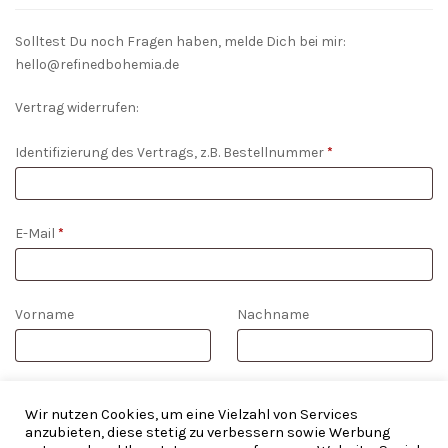
Solltest Du noch Fragen haben, melde Dich bei mir:
hello@refinedbohemia.de
Vertrag widerrufen:
Identifizierung des Vertrags, z.B. Bestellnummer
*
E-Mail
*
E-
Vorname
Nachname
Mail
(wiederholen)
*
WIDERRUF BESTÄTIGEN
Wir nutzen Cookies, um eine Vielzahl von Services
anzubieten, diese stetig zu verbessern sowie Werbung