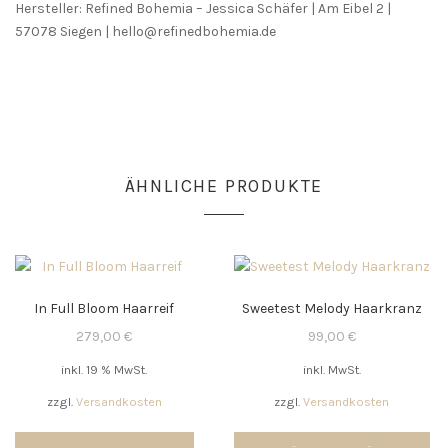
Hersteller: Refined Bohemia – Jessica Schäfer | Am Eibel 2 |
57078 Siegen | hello@refinedbohemia.de
ÄHNLICHE PRODUKTE
In Full Bloom Haarreif
Sweetest Melody Haarkranz
279,00
€
99,00
€
inkl. 19 % MwSt.
inkl. MwSt.
zzgl.
Versandkosten
zzgl.
Versandkosten
Di