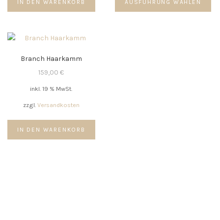
IN DEN WARENKORB
AUSFÜHRUNG WÄHLEN
Pr
we
me
Va
auf
Branch Haarkamm
Di
Op
159,00
€
kö
inkl. 19 % MwSt.
au
de
zzgl.
Versandkosten
Pr
ge
IN DEN WARENKORB
we