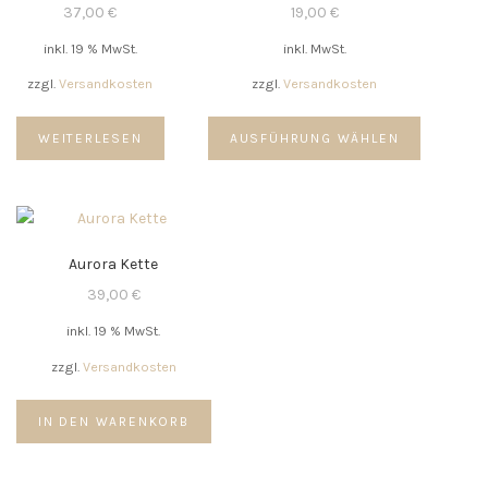
37,00
€
19,00
€
inkl. 19 % MwSt.
inkl. MwSt.
zzgl.
Versandkosten
zzgl.
Versandkosten
Dieses
WEITERLESEN
AUSFÜHRUNG WÄHLEN
Produkt
weist
mehrere
Variante
auf.
Aurora Kette
Die
Optionen
39,00
€
können
inkl. 19 % MwSt.
auf
der
zzgl.
Versandkosten
Produkts
gewählt
IN DEN WARENKORB
werden