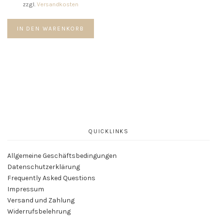
der
zzgl.
Versandkosten
Produktseite
gewählt
IN DEN WARENKORB
werden
QUICKLINKS
Allgemeine Geschäftsbedingungen
Datenschutzerklärung
Frequently Asked Questions
Impressum
Versand und Zahlung
Widerrufsbelehrung