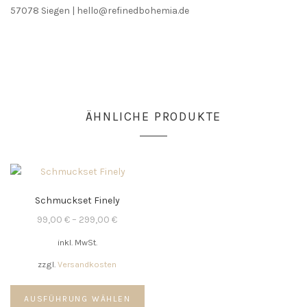
57078 Siegen | hello@refinedbohemia.de
ÄHNLICHE PRODUKTE
Schmuckset Finely
99,00
€
–
299,00
€
inkl. MwSt.
zzgl.
Versandkosten
Dieses
AUSFÜHRUNG WÄHLEN
Produkt