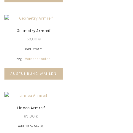
weist
mehrere
Varianten
auf.
Geometry Armreif
Die
Optionen
69,00
€
können
inkl. MwSt.
auf
der
zzgl.
Versandkosten
Produktseite
Dieses
gewählt
AUSFÜHRUNG WÄHLEN
Produkt
werden
weist
mehrere
Varianten
auf.
Linnea Armreif
Die
Optionen
69,00
€
können
inkl. 19 % MwSt.
auf