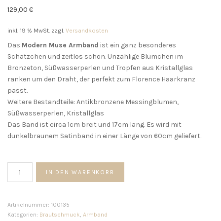
129,00
€
inkl. 19 % MwSt.
zzgl.
Versandkosten
Das
Modern Muse Armband
ist ein ganz besonderes
Schätzchen und zeitlos schön. Unzählige Blümchen im
Bronzeton, Süßwasserperlen und Tropfen aus Kristallglas
ranken um den Draht, der perfekt zum Florence Haarkranz
passt.
Weitere Bestandteile: Antikbronzene Messingblumen,
Süßwasserperlen, Kristallglas
Das Band ist circa 1cm breit und 17cm lang. Es wird mit
dunkelbraunem Satinband in einer Länge von 60cm geliefert.
Modern
IN DEN WARENKORB
Muse
Armband
Menge
Artikelnummer:
100135
Kategorien:
Brautschmuck
,
Armband