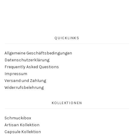
auf.
Die
Optionen
können
auf
der
QUICKLINKS
Produktseite
gewählt
Allgemeine Geschäftsbedingungen
werden
Datenschutzerklärung
Frequently Asked Questions
Impressum
Versand und Zahlung
Widerrufsbelehrung
KOLLEKTIONEN
Schmuckibox
Artisan Kollektion
Capsule Kollektion