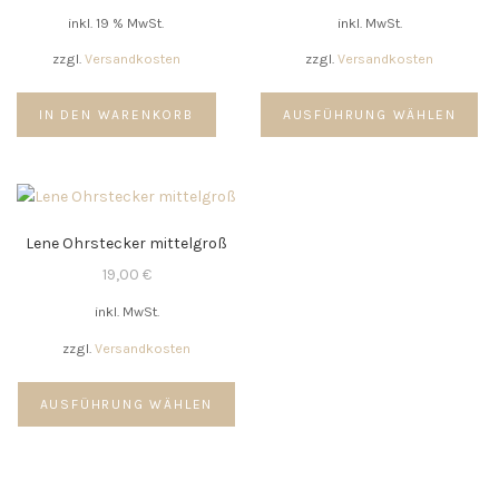
inkl. 19 % MwSt.
inkl. MwSt.
zzgl.
Versandkosten
zzgl.
Versandkosten
Di
IN DEN WARENKORB
AUSFÜHRUNG WÄHLEN
Pr
we
me
Va
auf
Lene Ohrstecker mittelgroß
Di
Op
19,00
€
kö
inkl. MwSt.
au
de
zzgl.
Versandkosten
Pr
Dieses
ge
AUSFÜHRUNG WÄHLEN
Produkt
we
weist
mehrere
Varianten