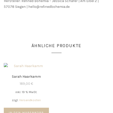
Hersteller: Refined Bohemia – Jessica Schäfer | Am Eibel 2 |
57078 Siegen | hello@refinedbohemia.de
ÄHNLICHE PRODUKTE
Sarah Haarkamm
189,00
€
inkl. 19 % MwSt.
zzgl.
Versandkosten
IN DEN WARENKORB