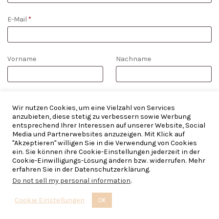
E-Mail
*
E-
Vorname
Nachname
Mail
(wiederholen)
*
WIDERRUF BESTÄTIGEN
Wir nutzen Cookies, um eine Vielzahl von Services
anzubieten, diese stetig zu verbessern sowie Werbung
entsprechend Ihrer Interessen auf unserer Website, Social
Media und Partnerwebsites anzuzeigen. Mit Klick auf
"Akzeptieren" willigen Sie in die Verwendung von Cookies
ein. Sie können ihre Cookie-Einstellungen jederzeit in der
Cookie-Einwilligungs-Lösung ändern bzw. widerrufen. Mehr
Copyright © 2026 | Refined Bohemia — Made with ♡ im
The
erfahren Sie in der Datenschutzerklärung.
Framehouse
— Brautschmuck, Everyday und Boho
Do not sell my personal information
.
Cookie Einstellungen
OK
VERTRAG WIDERRUFEN