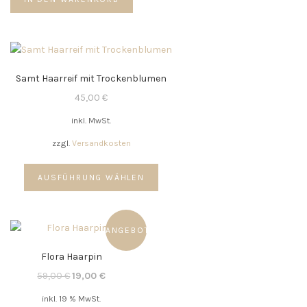
Samt Haarreif mit Trockenblumen
45,00
€
inkl. MwSt.
zzgl.
Versandkosten
Dieses
AUSFÜHRUNG WÄHLEN
Produkt
weist
mehrere
Varianten
ANGEBOT!
auf.
Flora Haarpin
Die
Optionen
Ursprünglicher
Aktueller
59,00
€
19,00
€
können
Preis
Preis
inkl. 19 % MwSt.
auf
war:
ist: