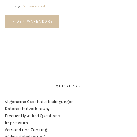
der
zzgl.
Versandkosten
59,00 €
19,00 €.
Produktseite
gewählt
IN DEN WARENKORB
werden
QUICKLINKS
Allgemeine Geschäftsbedingungen
Datenschutzerklärung
Frequently Asked Questions
Impressum
Versand und Zahlung
Widerrufsbelehrung