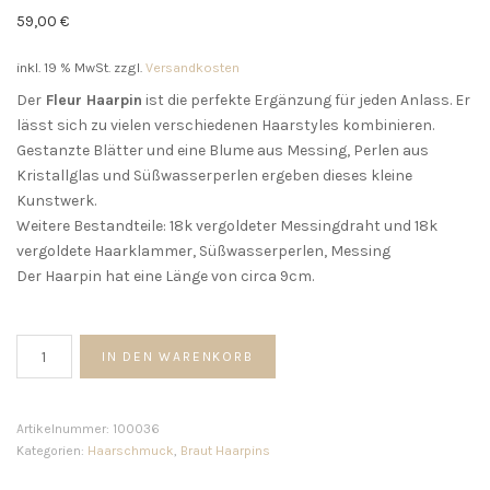
59,00
€
inkl. 19 % MwSt.
zzgl.
Versandkosten
Der
Fleur Haarpin
ist die perfekte Ergänzung für jeden Anlass. Er
lässt sich zu vielen verschiedenen Haarstyles kombinieren.
Gestanzte Blätter und eine Blume aus Messing, Perlen aus
Kristallglas und Süßwasserperlen ergeben dieses kleine
Kunstwerk.
Weitere Bestandteile: 18k vergoldeter Messingdraht und 18k
vergoldete Haarklammer, Süßwasserperlen, Messing
Der Haarpin hat eine Länge von circa 9cm.
Fleur
IN DEN WARENKORB
Haarpin
Menge
Artikelnummer:
100036
Kategorien:
Haarschmuck
,
Braut Haarpins