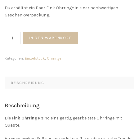
Du erhältst ein Paar Fink Ohrringe in einer hochwertigen
Geschenkverpackung.
Fink
IN DEN WARENKORB
Ohrringe
mit
Quaste
Kategorien:
Einzelstück
,
Ohrringe
Menge
BESCHREIBUNG
Beschreibung
Die
Fink Ohrringe
sind einzigartig gearbeitete Ohrringe mit
Quaste.
An einer weißen Süßwasserperle hängt eine ganz weiche Troddel