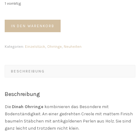
1 vorrätig
Dinah
IN DEN WARENKORB
Ohrringe
Menge
Kategorien:
Einzelstück
,
Ohrringe
,
Neuheiten
BESCHREIBUNG
Beschreibung
Die
Dinah Ohrringe
kombinieren das Besondere mit
Bodenständigkeit. An einer gedrehten Creole mit mattem Finish
baumeln Stäbchen mit antikgoldenen Perlen aus Holz. Sie sind
ganz leicht und trotzdem nicht klein.