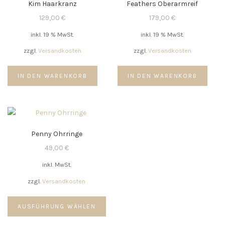
Kim Haarkranz
Feathers Oberarmreif
129,00
€
179,00
€
inkl. 19 % MwSt.
inkl. 19 % MwSt.
zzgl.
Versandkosten
zzgl.
Versandkosten
IN DEN WARENKORB
IN DEN WARENKORB
Penny Ohrringe
49,00
€
inkl. MwSt.
zzgl.
Versandkosten
Dieses
AUSFÜHRUNG WÄHLEN
Produkt
weist