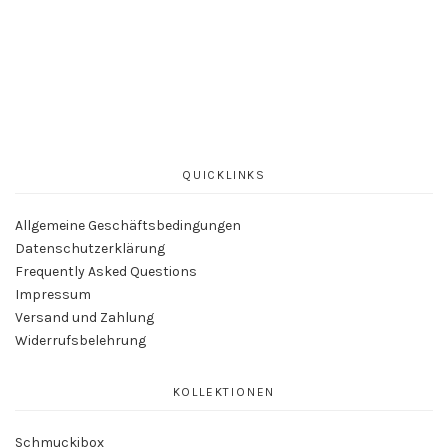
mehrere
Varianten
auf.
Die
Optionen
können
auf
der
QUICKLINKS
Produktseite
gewählt
Allgemeine Geschäftsbedingungen
werden
Datenschutzerklärung
Frequently Asked Questions
Impressum
Versand und Zahlung
Widerrufsbelehrung
KOLLEKTIONEN
Schmuckibox