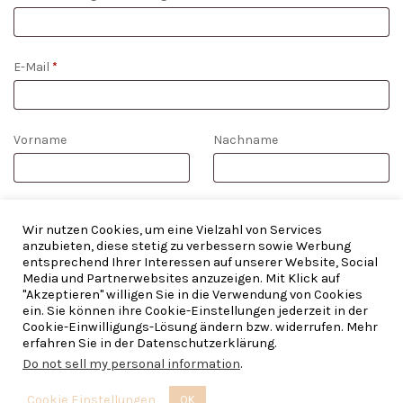
E-Mail
*
E-
Vorname
Nachname
Mail
(wiederholen)
*
WIDERRUF BESTÄTIGEN
Wir nutzen Cookies, um eine Vielzahl von Services
anzubieten, diese stetig zu verbessern sowie Werbung
entsprechend Ihrer Interessen auf unserer Website, Social
Media und Partnerwebsites anzuzeigen. Mit Klick auf
"Akzeptieren" willigen Sie in die Verwendung von Cookies
ein. Sie können ihre Cookie-Einstellungen jederzeit in der
Cookie-Einwilligungs-Lösung ändern bzw. widerrufen. Mehr
Copyright © 2026 | Refined Bohemia — Made with ♡ im
The
erfahren Sie in der Datenschutzerklärung.
Framehouse
— Brautschmuck, Everyday und Boho
Do not sell my personal information
.
Cookie Einstellungen
OK