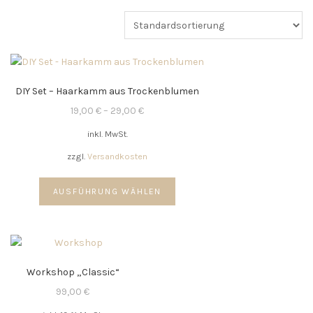
DIY Set – Haarkamm aus Trockenblumen
19,00
€
–
29,00
€
inkl. MwSt.
zzgl.
Versandkosten
Dieses
AUSFÜHRUNG WÄHLEN
Produkt
weist
mehrere
Varianten
auf.
Workshop „Classic“
Die
Optionen
99,00
€
können