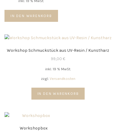
inkl. 19 % MwSt.
auf
der
IN DEN WARENKORB
Produktseite
gewählt
werden
Workshop Schmuckstück aus UV-Resin / Kunstharz
99,00
€
inkl. 19 % MwSt.
zzgl.
Versandkosten
IN DEN WARENKORB
Workshopbox